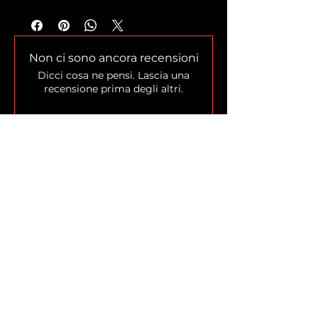
Non ci sono ancora recensioni
Dicci cosa ne pensi. Lascia una
recensione prima degli altri.
Lascia una recensione
Home
Shop
Chi siamo
La Leggenda
Blog
Programma Fedeltà
Ambassador
Buono Regalo
Politiche Aziendali