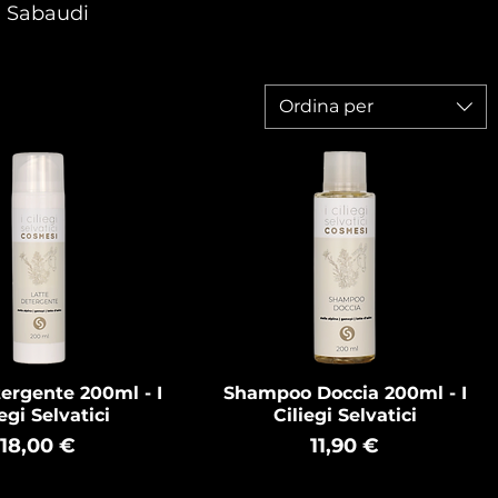
ti Sabaudi
Ordina per
ergente 200ml - I
Shampoo Doccia 200ml - I
egi Selvatici
Ciliegi Selvatici
Prezzo
Prezzo
18,00 €
11,90 €