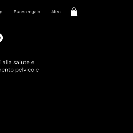
p
Buono regalo
Altro
O
 alla salute e
mento pelvico e