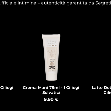
fficiale Intimina – autenticità garantita da Segre
Ciliegi
Crema Mani 75ml - I Ciliegi
Latte Det
Selvatici
Cili
Prezzo
9,90 €