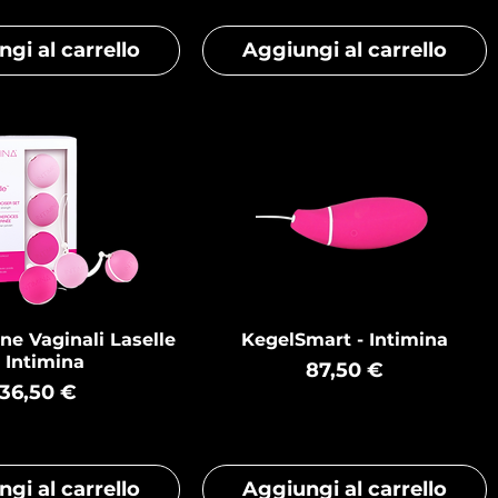
gi al carrello
Aggiungi al carrello
ine Vaginali Laselle
KegelSmart - Intimina
– Intimina
Prezzo
87,50 €
Prezzo
36,50 €
gi al carrello
Aggiungi al carrello