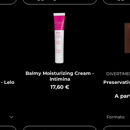
Balmy Moisturizing Cream -
DIVERTIM
Intimina
- Lelo
Preservati
Prezzo
17,60 €
Prezz
A par
Formato