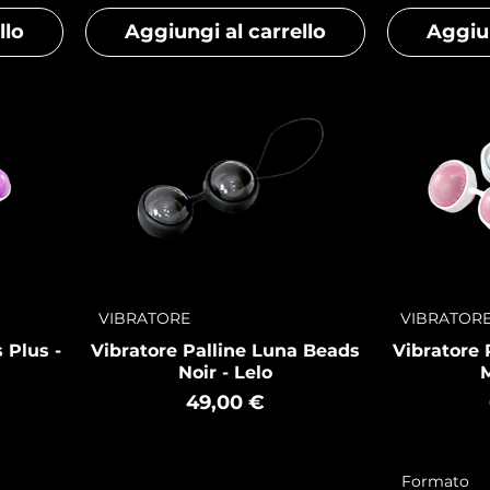
llo
Aggiungi al carrello
Aggiun
VIBRATORE
VIBRATOR
 Plus -
Vibratore Palline Luna Beads
Vibratore 
Noir - Lelo
M
Prezzo
49,00 €
Formato