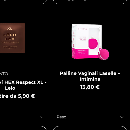
Palline Vaginali Laselle –
ENTO
Intimina
vi HEX Respect XL -
Prezzo
13,80 €
Lelo
o scontato
tire da
5,90 €
Peso