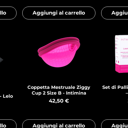
llo
Aggiungi al carrello
Aggiun
Coppetta Mestruale Ziggy
Set di Pall
Cup 2 Size B - Intimina
- Lelo
Prezzo
42,50 €
llo
Aggiungi al carrello
Aggiun