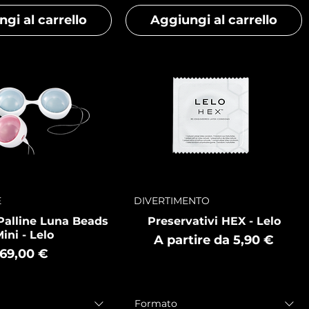
gi al carrello
Aggiungi al carrello
E
DIVERTIMENTO
Palline Luna Beads
Preservativi HEX - Lelo
ini - Lelo
Prezzo scontato
A partire da
5,90 €
Prezzo
69,00 €
Formato