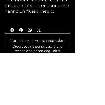
è la misura perfetta per te. La
misura è ideale per donne che
hanno un flusso medio.
Non ci sono ancora recensioni
Dicci cosa ne pensi. Lascia una
recensione prima degli altri.
Lascia una recensione
Home
Shop
Chi siamo
La Leggenda
Blog