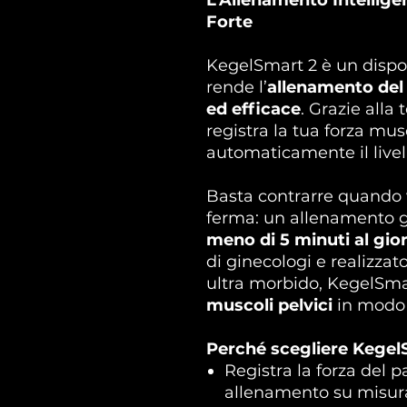
Forte
KegelSmart 2 è un dispo
rende l’
allenamento del
ed efficace
. Grazie alla
registra la tua forza mu
automaticamente il livell
Basta contrarre quando v
ferma: un allenamento gu
meno di 5 minuti al gio
di ginecologi e realizzat
ultra morbido, KegelSma
muscoli pelvici
in modo 
Perché scegliere Kegel
Registra la forza del 
allenamento su misur