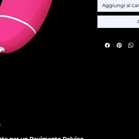
Aggiungi al car
a
ente per un Pavimento Pelvico