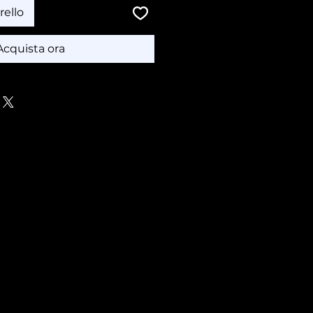
rello
Acquista ora