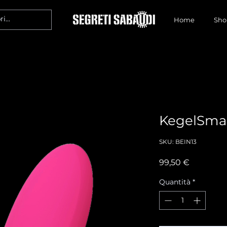
Home
Sho
KegelSmar
SKU: BEIN13
Prezzo
99,50 €
Quantità
*