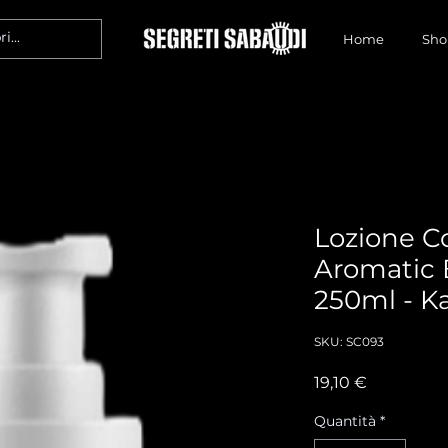
Home
Sho
Lozione C
Aromatic 
250ml - K
SKU: SC093
Prezzo
19,10 €
Quantità
*