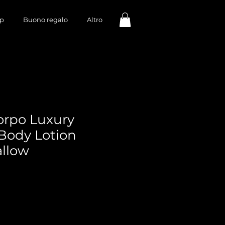
p
Buono regalo
Altro
orpo Luxury
Body Lotion
allow