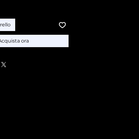
rello
Acquista ora