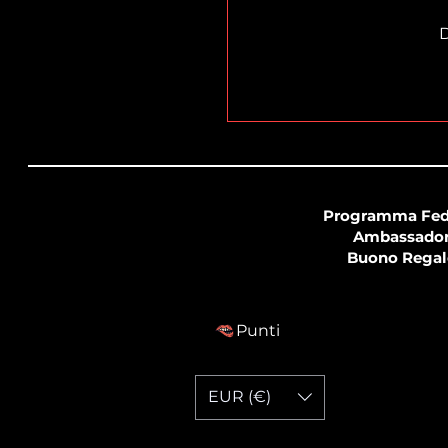
D
Programma Fed
Ambassado
Buono Regal
Punti
EUR (€)