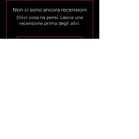
Non ci sono ancora recensioni
Dicci cosa ne pensi. Lascia una
recensione prima degli altri.
Lascia una recensione
Home
Shop
Chi siamo
La Leggenda
Blog
Programma Fedeltà
Ambassador
Buono Regalo
Politiche Aziendali
Spedizioni
Contatti