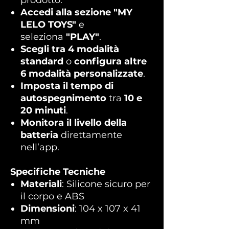
prodotto.
Accedi alla sezione "MY
LELO TOYS"
e
seleziona
"PLAY"
.
Scegli tra 4 modalità
standard
o
configura altre
6 modalità personalizzate
.
Imposta il tempo di
autospegnimento
tra
10 e
20 minuti
.
Monitora il livello della
batteria
direttamente
nell’app.
Specifiche Tecniche
Materiali
: Silicone sicuro per
il corpo e ABS
Dimensioni
: 104 x 107 x 41
mm