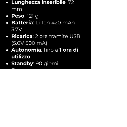
Lunghezza inseribile
: 72
mm
Peso
: 121 g
Batteria
: Li-Ion 420 mAh
3.7V
Ricarica
: 2 ore tramite USB
(5.0V 500 mA)
Autonomia
: fino a
1 ora di
utilizzo
Standby
: 90 giorni
Frequenza
:
Motore 1: 130 Hz
Motore 2: 108 Hz
Livello massimo di rumore
:
<60 dB
Interfaccia
: 1 pulsante
Contenuto della Confezione
Vibratore Hugo 2 - Lelo