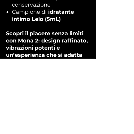
conservazione
Campione di
idratante
intimo Lelo (5mL)
Scopri il piacere senza limiti
con Mona 2: design raffinato,
vibrazioni potenti e
un’esperienza che si adatta
perfettamente al tuo corpo.
Non ci sono ancora recensioni
Dicci cosa ne pensi. Lascia una
recensione prima degli altri.
Lascia una recensione