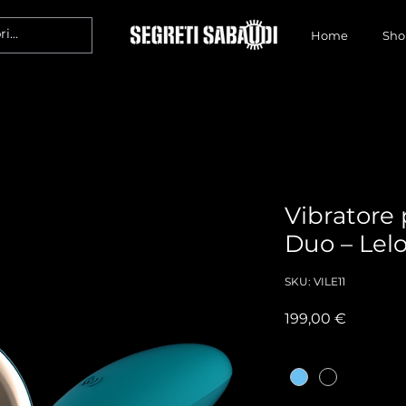
Home
Sho
Vibratore 
Duo – Lel
SKU: VILE11
Prezzo
199,00 €
Colore
*