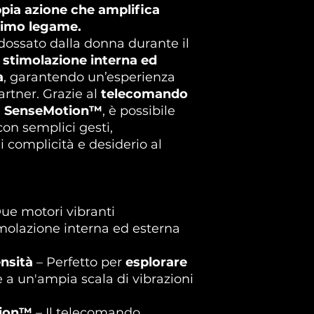
ia azione che amplifica
ntimo legame.
dossato dalla donna durante il
e
stimolazione interna ed
a
, garantendo un’esperienza
artner. Grazie al
telecomando
ia SenseMotion™
, è possibile
con semplici gesti,
 complicità e desiderio al
ue motori vibranti
imolazione interna ed esterna
nsità
– Perfetto per
esplorare
ie a un'ampia scala di vibrazioni
tion™
– Il telecomando