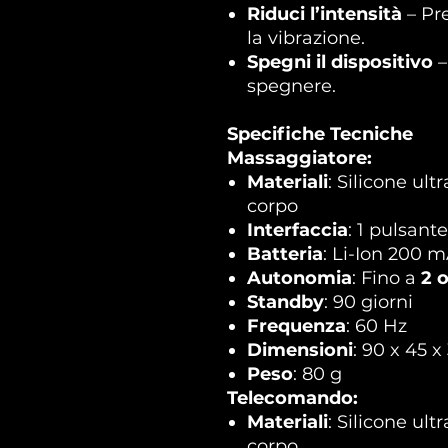
Riduci l’intensità
– Pr
la vibrazione.
Spegni il dispositivo
–
spegnere.
Specifiche Tecniche
Massaggiatore:
Materiali
: Silicone ult
corpo
Interfaccia
: 1 pulsante
Batteria
: Li-Ion 200 
Autonomia
: Fino a
2 o
Standby
: 90 giorni
Frequenza
: 60 Hz
Dimensioni
: 90 x 45 
Peso
: 80 g
Telecomando:
Materiali
: Silicone ult
corpo