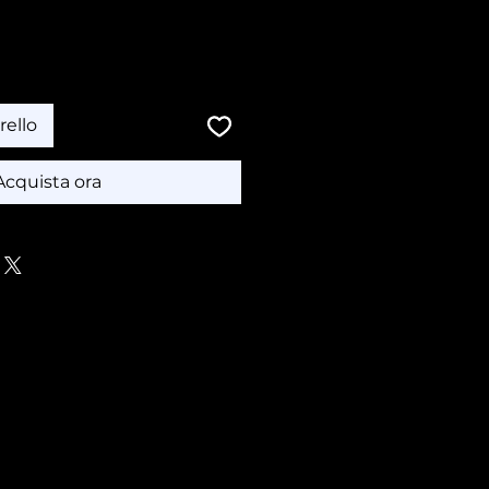
rello
Acquista ora