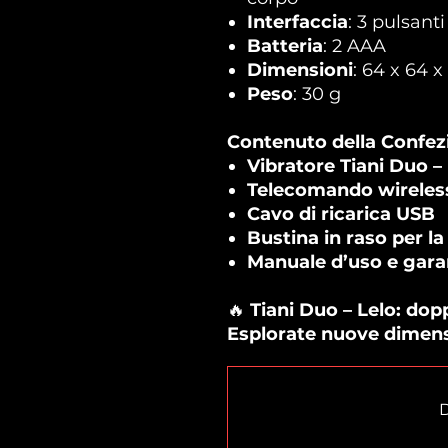
Interfaccia
: 3 pulsanti
Batteria
: 2 AAA
Dimensioni
: 64 x 64 
Peso
: 30 g
Contenuto della Confez
Vibratore Tiani Duo –
Telecomando wirele
Cavo di ricarica USB
Bustina in raso per l
Manuale d’uso e garan
🔥
Tiani Duo – Lelo: dop
Esplorate nuove dimensi
D