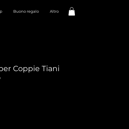
p
Buono regalo
Altro
per Coppie Tiani
o