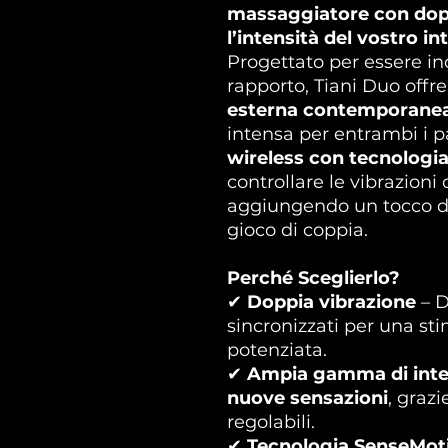
massaggiatore con dopp
l’intensità del vostro i
Progettato per essere in
rapporto, Tiani Duo offr
esterna contemporane
intensa per entrambi i p
wireless con tecnolog
controllare le vibrazioni 
aggiungendo un tocco di
gioco di coppia.
Perché Sceglierlo?
✔
Doppia vibrazione
– D
sincronizzati per una st
potenziata.
✔
Ampia gamma di inte
nuove sensazioni
, graz
regolabili.
✔
Tecnologia SenseMo