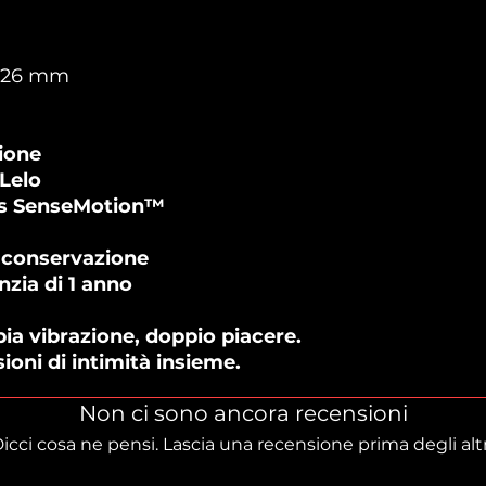
x 26 mm
ione
 Lelo
ss SenseMotion™
a conservazione
zia di 1 anno
pia vibrazione, doppio piacere.
oni di intimità insieme.
Non ci sono ancora recensioni
icci cosa ne pensi. Lascia una recensione prima degli altr