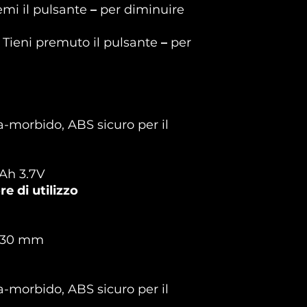
emi il pulsante
–
per diminuire
 Tieni premuto il pulsante
–
per
ra-morbido, ABS sicuro per il
mAh 3.7V
re di utilizzo
x 30 mm
ra-morbido, ABS sicuro per il