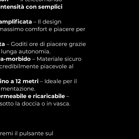
intensità con semplici
amplificata
– Il design
 massimo comfort e piacere per
ta
– Goditi ore di piacere grazie
la lunga autonomia.
ra-morbido
– Materiale sicuro
incredibilmente piacevole al
ino a 12 metri
– Ideale per il
rimentazione.
eabile e ricaricabile
–
sotto la doccia o in vasca.
remi il pulsante sul