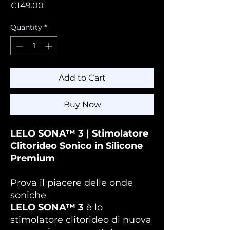
Price
€149.00
Quantity
*
Add to Cart
Buy Now
LELO SONA™ 3 | Stimolatore
Clitorideo Sonico in Silicone
Premium
Prova il piacere delle onde
soniche
LELO SONA™ 3
è lo
stimolatore clitorideo di nuova