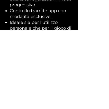
progressivo.
Controllo tramite app con
modalità esclusive.
Ideale sia per l'utilizzo
personale che per il gioco di
coppia a distanza.
Contenuto della confezione
LELO SONA™ 3
Cavo USB per la ricarica
Custodia
Manuale d'uso
No Reviews Yet
Share your thoughts. Be the first to
leave a review.